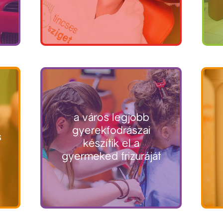
a város legjobb
gyerekfodrászai
s
készítik el a
gyermeked frizuráját
hajvágás!
felkészülni, vigyázz,
t és gyereket láttam az elmúlt 10 évében (amióta gyerek