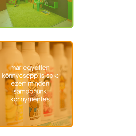
már egyetlen
könnycsepp is sok:
ezért minden
samponunk
könnymentes
hajvágó szalonom