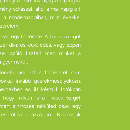
m, hogy a fiaimnak nyűg a hajvágás.
lményfodrászat, ahol a mai napig ott
k a mindennapjaiban, mint évekkel
zerelem.
s van egy története. A
tincses
sziget
zer divatos, cuki, édes, vagy éppen
ezer szülő tisztelt meg minket a
 a gyermekét.
ténete, ám ezt a történetet nem
ott is
sokkal inkább gyerekmosolyokban,
mentes.
 percekben és itt készült fotókban
llatú. A
g, hogy milyen is a
tincses
sziget
tből is
 mert a tincses nélküled csak egy
k!
ésétől válik azzá, ami. Köszönjük