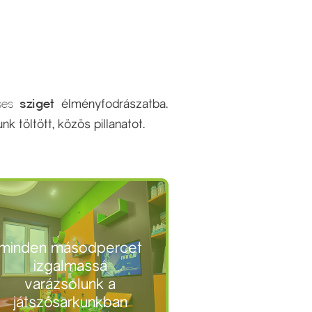
ses
sziget
élményfodrászatba.
 töltött, közös pillanatot.
minden másodpercet
izgalmassá
varázsolunk a
játszósarkunkban