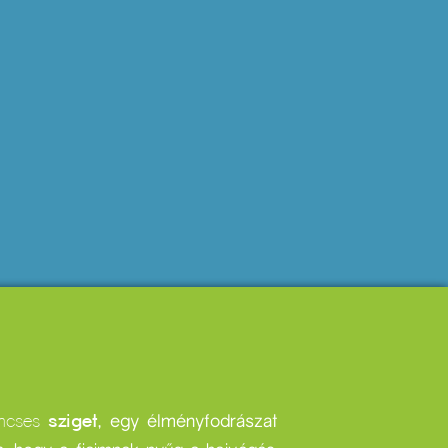
incses
sziget
, egy élményfodrászat