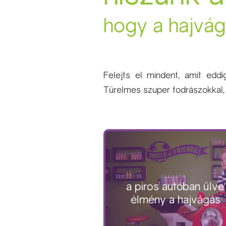
hogy a hajvág
Felejts el mindent, amit edd
Türelmes szuper fodrászokkal, 
a piros autóban ülve
élmény a hajvágás