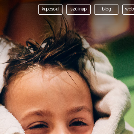
kapcsolat
szülinap
blog
web