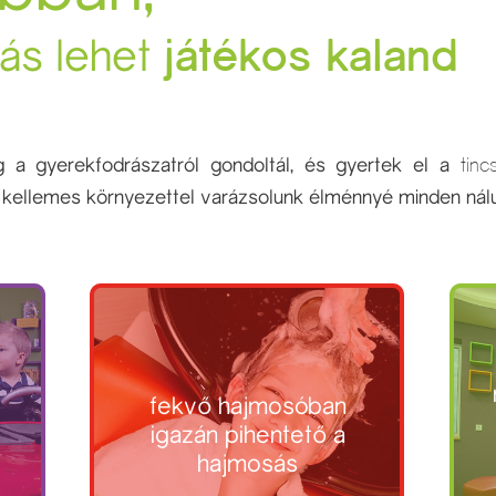
ás lehet
játékos kaland
ig a gyerekfodrászatról gondoltál, és gyertek el a
tinc
kellemes környezettel varázsolunk élménnyé minden nálunk
fekvő hajmosóban
igazán pihentető a
hajmosás