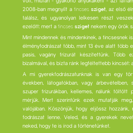
volt, miután - gyakorló anyukaként - azt látta
2008-ban megnyílt a
tincses
sziget
, az első é
találsz, és ugyanolyan lelkesen részt vesze
ezelőtt: mert a
tincses
sziget
nekem egy örök s
Mint mindennek és mindenkinek, a tincsesnek i
élményfodrászat több, mint 13 éve alatt több e
pasis, vagány frizurát készítettünk. Több 
sok
egyetlen könnycsepp is
bizalmával, és bízta ránk legféltettebb kincsét:
A mi gyerekfodrászatunknak is van egy tör
ondoljuk, hogy egyetlen könnycsepp, amit gyermek hullajt
években, látogatókban, vagy árbevételben, 
mint amit a világ elbír. Ezért nálunk minden sampon könny
szuper frizurákban, kellemes, nálunk töltött
termékünk prémium minőségű. Minden termékünk szuper i
mérjük. Mert szerintünk ezek mutatják me
eket otthon is bármikor használhatod. Hazaviheted az üzle
valójában. Köszönjük, hogy eljössz hozzánk,
agy megrendelheted webshopunkban is és házhoz visszü
fodrászat lenne. Veled, és a gyerekek nevet
neked, hogy te is írod a történetünket.
webshop