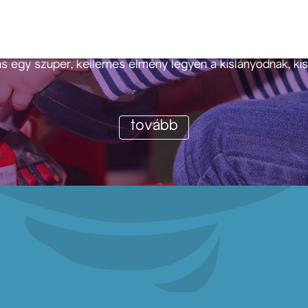
ásra érkezni, ezért rengeteg olyan tippem, ötletem és tr
uk varázsolni a nálunk töltött időtöket. Ezeket a trükkök
án el is tudod olvasni: érdemes, mert segítenek abban, hog
s egy szuper, kellemes élmény legyen a kislányodnak, kis
tovább