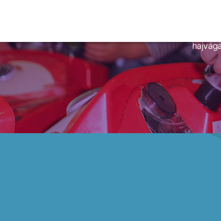
van) első hajvág
élménnyé tudj
kattintás ut
hajvágá