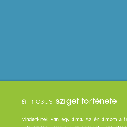
tincses
sziget története
a
Mindenkinek van egy álma. Az én álmom a
t