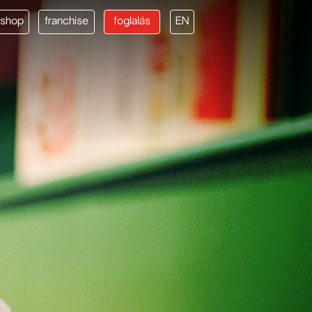
shop
franchise
foglalás
EN