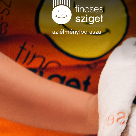
az
élmény
fodrászat