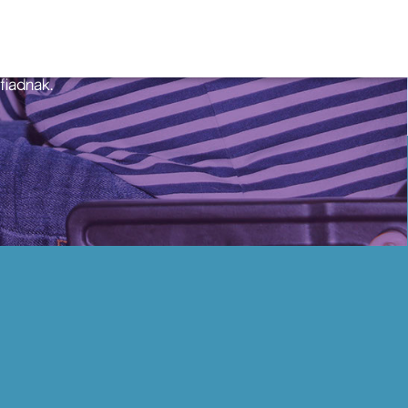
ükköm van, amivel
et és tippeket
y már az első
fiadnak.